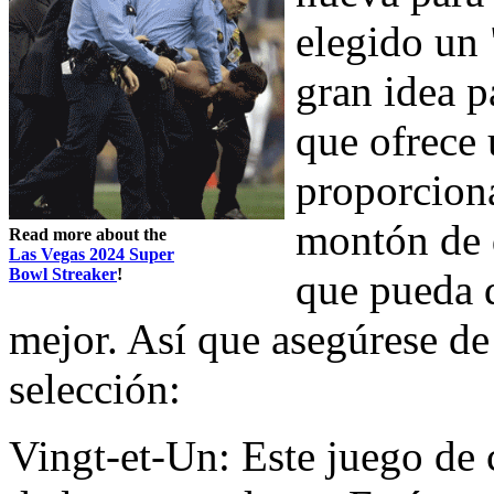
elegido un 
gran idea p
que ofrece 
proporcion
montón de d
Read more about the
Las Vegas 2024 Super
Bowl Streaker
!
que pueda d
mejor. Así que asegúrese de
selección:
Vingt-et-Un: Este juego de c