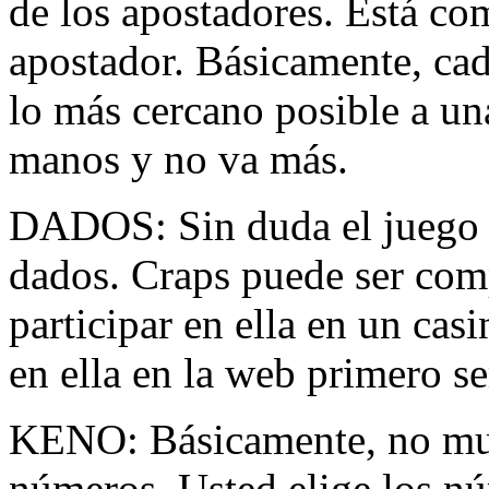
de los apostadores. Está co
apostador. Básicamente, cad
lo más cercano posible a un
manos y no va más.
DADOS: Sin duda el juego m
dados. Craps puede ser comp
participar en ella en un cas
en ella en la web primero s
KENO: Básicamente, no mu
números. Usted elige los nú