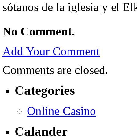
sótanos de la iglesia y el 
No Comment.
Add Your Comment
Comments are closed.
Categories
Online Casino
Calander