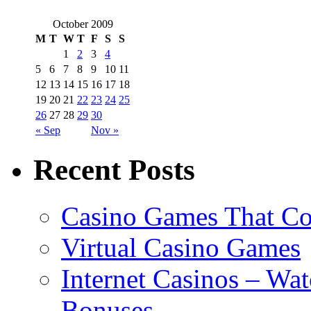
October 2009
M
T
W
T
F
S
S
1
2
3
4
5
6
7
8
9
10
11
12
13
14
15
16
17
18
19
20
21
22
23
24
25
26
27
28
29
30
« Sep
Nov »
Recent Posts
Casino Games That Co
Virtual Casino Games
Internet Casinos – Wa
Bonuses