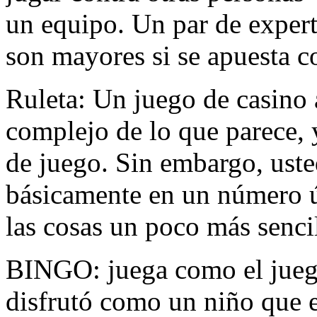
un equipo. Un par de expert
son mayores si se apuesta c
Ruleta: Un juego de casino 
complejo de lo que parece, 
de juego. Sin embargo, uste
básicamente en un número ú
las cosas un poco más sencil
BINGO: juega como el juego
disfrutó como un niño que e