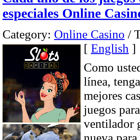
especiales Online Casin
Category:
Online Casino
/ T
[
English
]
Como usted
línea, teng
mejores cas
juegos para
ventilador 
nueva para 