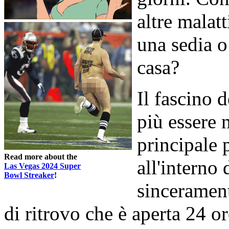
altre malatt
una sedia o
casa?
Il fascino 
più essere 
principale
Read more about the
all'interno
Las Vegas 2024 Super
Bowl Streaker
!
sincerament
di ritrovo che è aperta 24 