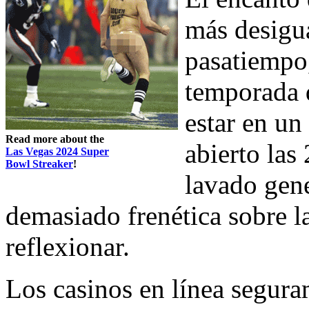
más desigua
pasatiempo,
temporada d
estar en un
Read more about the
abierto las
Las Vegas 2024 Super
Bowl Streaker
!
lavado gene
demasiado frenética sobre la
reflexionar.
Los casinos en línea segura