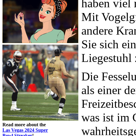
haben viel 
Mit Vogelg
andere Kran
Sie sich ei
Liegestuhl
Die Fessel
als einer d
Freizeitbes
was ist im
Read more about the
wahrheitsge
Las Vegas 2024 Super
Bowl Streaker
!