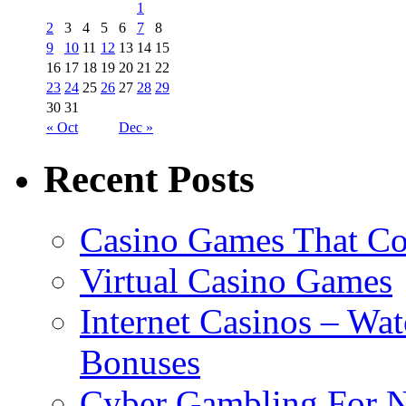
1
2
3
4
5
6
7
8
9
10
11
12
13
14
15
16
17
18
19
20
21
22
23
24
25
26
27
28
29
30
31
« Oct
Dec »
Recent Posts
Casino Games That Co
Virtual Casino Games
Internet Casinos – Wa
Bonuses
Cyber Gambling For 