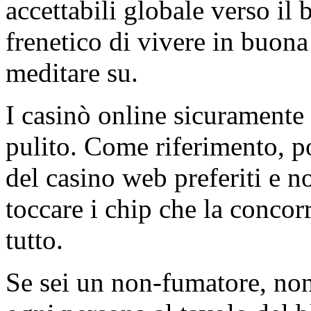
accettabili globale verso il
frenetico di vivere in buona
meditare su.
I casinò online sicuramente 
pulito. Come riferimento, po
del casino web preferiti e 
toccare i chip che la conco
tutto.
Se sei un non-fumatore, non