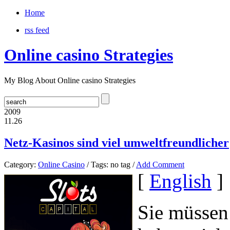
Home
rss feed
Online casino Strategies
My Blog About Online casino Strategies
2009
11.26
Netz-Kasinos sind viel umweltfreundlicher
Category:
Online Casino
/ Tags: no tag /
Add Comment
[
English
]
Sie müssen