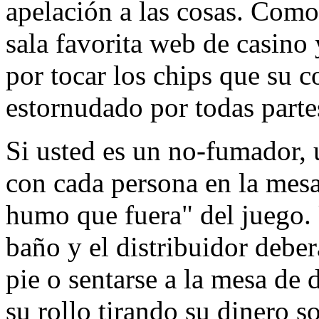
apelación a las cosas. Como
sala favorita web de casino
por tocar los chips que su
estornudado por todas parte
Si usted es un no-fumador, 
con cada persona en la mesa
humo que fuera" del juego. 
baño y el distribuidor deber
pie o sentarse a la mesa de
su rollo tirando su dinero 