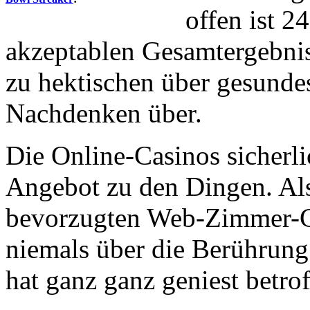
offen ist 2
akzeptablen Gesamtergebni
zu hektischen über gesundes
Nachdenken über.
Die Online-Casinos sicherli
Angebot zu den Dingen. Als
bevorzugten Web-Zimmer-C
niemals über die Berührung
hat ganz ganz geniest betrof