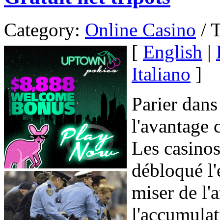
Category:
Online Casino
/ T
[
English
|
Italiano
]
Parier dans
l'avantage 
Les casinos
débloqué l'
miser de l'
l'accumulat