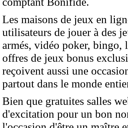
comptant Bonifide.
Les maisons de jeux en lign
utilisateurs de jouer à des 
armés, vidéo poker, bingo, l
offres de jeux bonus exclusi
reçoivent aussi une occasio
partout dans le monde entie
Bien que gratuites salles w
d'excitation pour un bon no
l'occasion d'être un maître 