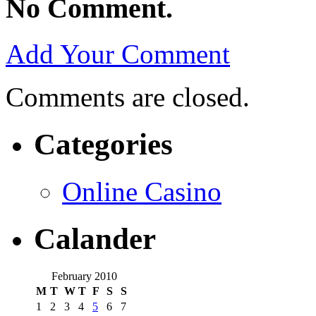
No Comment.
Add Your Comment
Comments are closed.
Categories
Online Casino
Calander
February 2010
M
T
W
T
F
S
S
1
2
3
4
5
6
7