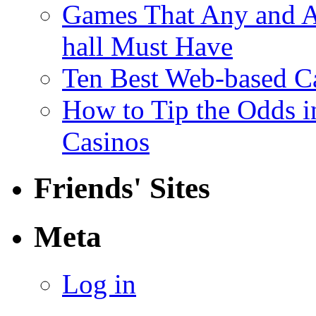
Games That Any and Al
hall Must Have
Ten Best Web-based C
How to Tip the Odds i
Casinos
Friends' Sites
Meta
Log in