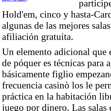
partici
Hold'em, cinco y hasta-Car
algunas de las mejores sala
afiliación gratuita.
Un elemento adicional que e
de póquer es técnicas para 
básicamente figlio empezan
frecuencia casinò los le per
práctica en la habitación li
juego por dinero. Las sala