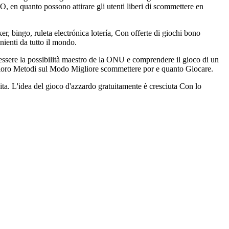
en quanto possono attirare gli utenti liberi di scommettere en
r, bingo, ruleta electrónica lotería, Con offerte di giochi bono
nienti da tutto il mondo.
essere la possibilità maestro de la ONU e comprendere il gioco di un
a i loro Metodi sul Modo Migliore scommettere por e quanto Giocare.
ita. L'idea del gioco d'azzardo gratuitamente è cresciuta Con lo