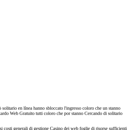
ò solitario en línea hanno sbloccato l'ingresso coloro che un stanno
ardo Web Gratuito tutti coloro che por stanno Cercando di solitario
 costi generali di gestione Casino dei web foglie di risorse sufficienti