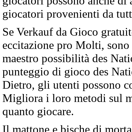
giocatori possono anche di a
giocatori provenienti da tut
Se Verkauf da Gioco gratui
eccitazione pro Molti, sono 
maestro possibilità des Nat
punteggio di gioco des Nat
Dietro, gli utenti possono co
Migliora i loro metodi sul
quanto giocare.
Il mattone e bische di mort