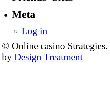
Meta
Log in
© Online casino Strategies
by
Design Treatment