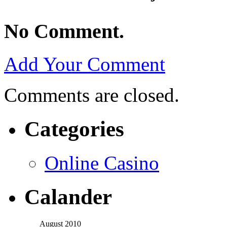
No Comment.
Add Your Comment
Comments are closed.
Categories
Online Casino
Calander
August 2010