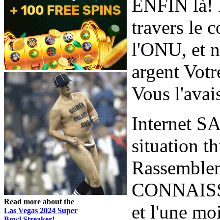
ENFIN là! L
travers le 
l'ONU, et n
argent Votr
Vous l'avai
Internet SA
situation t
Rassemble
CONNAISSA
Read more about the
et l'une mo
Las Vegas 2024 Super
Bowl Streaker
!