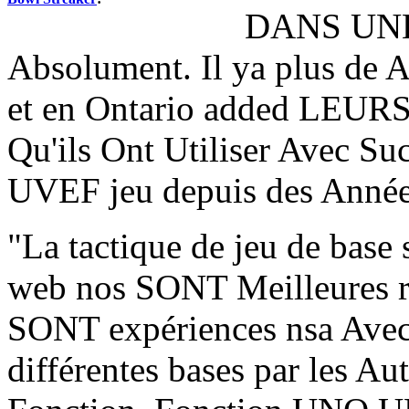
DANS UNE g
Absolument. Il ya plus de A
et en Ontario added LEURS
Qu'ils Ont Utiliser Avec Suc
UVEF jeu depuis des Années
"La tactique de jeu de base 
web nos SONT Meilleures r
SONT expériences nsa Avec
différentes bases par les Au