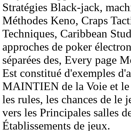
Stratégies Black-jack, mach
Méthodes Keno, Craps Tactic
Techniques, Caribbean Stud
approches de poker électro
séparées des, Every page M
Est constitué d'exemples d'
MAINTIEN de la Voie et le
les rules, les chances de le 
vers les Principales salles d
Établissements de jeux.