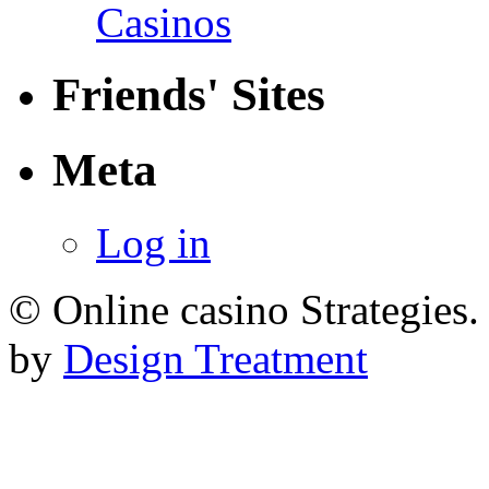
Casinos
Friends' Sites
Meta
Log in
© Online casino Strategies
by
Design Treatment