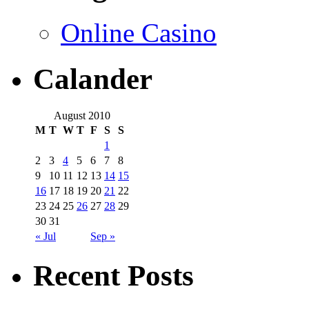
Online Casino
Calander
August 2010
M
T
W
T
F
S
S
1
2
3
4
5
6
7
8
9
10
11
12
13
14
15
16
17
18
19
20
21
22
23
24
25
26
27
28
29
30
31
« Jul
Sep »
Recent Posts