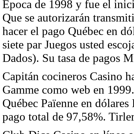
Epoca de 1998 y fue el inic
Que se autorizarán transmiti
hacer el pago Québec en dól
siete par Juegos usted esco
Dados). Su tasa de pagos M
Capitán cocineros Casino 
Gamme como web en 1999. Lo
Québec Païenne en dólares 
pago total de 97,58%. Tirle