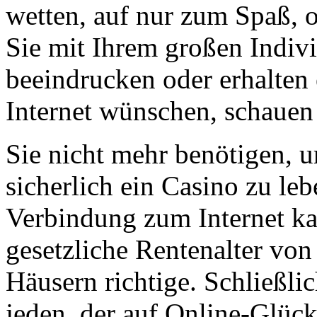
wetten, auf nur zum Spaß, o
Sie mit Ihrem großen Indiv
beeindrucken oder erhalten
Internet wünschen, schauen 
Sie nicht mehr benötigen, u
sicherlich ein Casino zu le
Verbindung zum Internet ka
gesetzliche Rentenalter vo
Häusern richtige. Schließlic
jeden, der auf Online-Glück