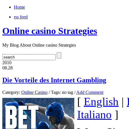
Home
rss feed
Online casino Strategies
My Blog About Online casino Strategies
2010
08.28
Die Vorteile des Internet Gambling
Category:
Online Casino
/ Tags: no tag /
Add Comment
[
English
|
Italiano
]