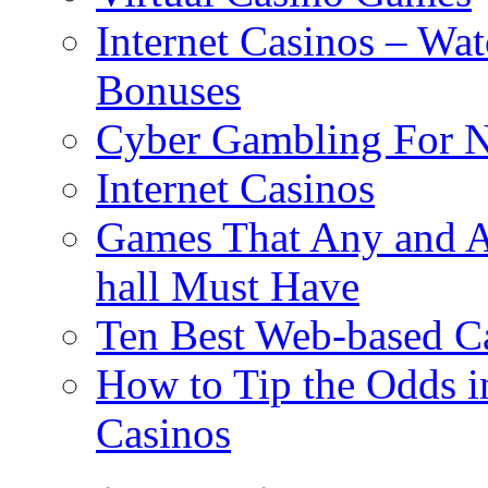
Internet Casinos – Wa
Bonuses
Cyber Gambling For 
Internet Casinos
Games That Any and Al
hall Must Have
Ten Best Web-based C
How to Tip the Odds i
Casinos