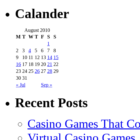
Calander
August 2010
M
T
W
T
F
S
S
1
2
3
4
5
6
7
8
9
10
11
12
13
14
15
16
17
18
19
20
21
22
23
24
25
26
27
28
29
30
31
« Jul
Sep »
Recent Posts
Casino Games That Co
Virtual Casino Games