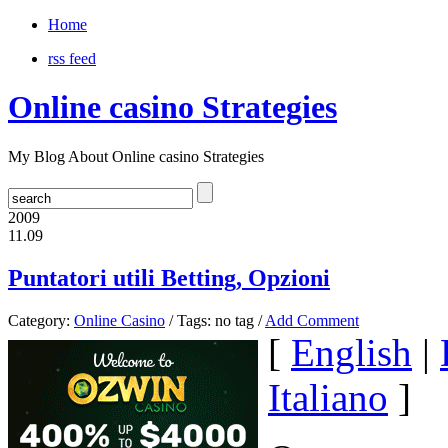
Home
rss feed
Online casino Strategies
My Blog About Online casino Strategies
2009
11.09
Puntatori utili Betting, Opzioni
Category:
Online Casino
/ Tags: no tag /
Add Comment
[
English
|
Italiano
]