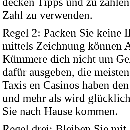
decken Tipps und zu zahlen?
Zahl zu verwenden.
Regel 2: Packen Sie keine I
mittels Zeichnung können 
Kümmere dich nicht um Geld
dafür ausgeben, die meisten
Taxis en Casinos haben den
und mehr als wird glücklich
Sie nach Hause kommen.
Regel drei: Bleiben Sie mit