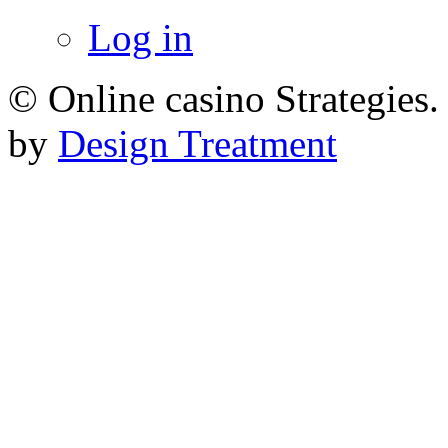
Log in
© Online casino Strategies
by
Design Treatment