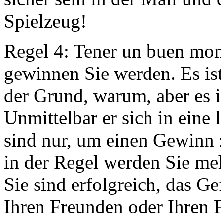
Spielzeug!
Regel 4: Tener un buen mom
gewinnen Sie werden. Es ist
der Grund, warum, aber es i
Unmittelbar er sich in eine l
sind nur, um einen Gewinn 
in der Regel werden Sie m
Sie sind erfolgreich, das G
Ihren Freunden oder Ihren 