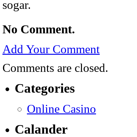
sogar.
No Comment.
Add Your Comment
Comments are closed.
Categories
Online Casino
Calander